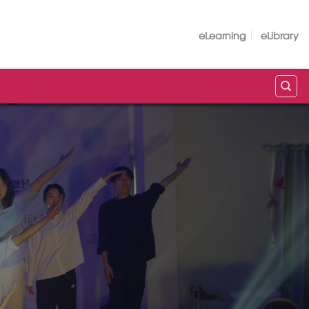
eLearning
eLibrary