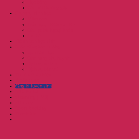
Học bổng
Câu hỏi thường gặp
Chương trình học
Mầm non
Tiểu học, THCS và THPT
Câu lạc bộ Ngoại khóa
Trại hè
Thành tích học sinh
Cuộc sống học đường
Lịch năm học
Cẩm nang phụ huynh
Dịch vụ xe buýt
Dịch vụ bán trú
Tin tức & Sự kiện
Tuyển dụng
đăng kí tuyển sinh
ANS Portal
eLearning (LMS)
eLibrary
Room booking
Timetable