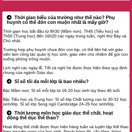
Thời gian biểu của trường như thế nào? Phụ
huynh có thể đón con muộn nhất là mấy giờ?
Thời gian học bắt đầu từ 8h30 (Mầm non), 7h45 (Tiểu học) và
7h50 (Trung học) đến 16h20 các ngày trong tuần, nghỉ thứ Bảy và
Chủ nhật.
Trường hợp phụ huynh chưa đón con kịp, có thể liên hệ với giáo
viên làm công tác quản lý học sinh, giáo viên chủ nhiệm để gửi con
xuống phòng trông muộn.
Lịch nghỉ các ngày lễ, Tết và nghỉ hè được thực hiện theo quy định
chung của ngành Giáo dục.
Sĩ số tối đa mỗi lớp là bao nhiêu?
Bậc Mầm non: Sĩ số mỗi lớp từ 16-20 học sinh tùy theo độ tuổi.
Bậc Tiểu học và Trung học: Sĩ số lớp Chất lượng cao từ 30-32 học
sinh/lớp. Sĩ số lớp Song ngữ Cambridge 24-26 học sinh/lớp.
Thời lượng môn học giáo dục thể chất, hoạt
động thể dục thể thao?
Hoạt động thể chất được thực hiện hàng tuần và luyện tập thể thao
theo nguyện vọng của học sinh. Ngoài bóng đá, cầu lông, bóng