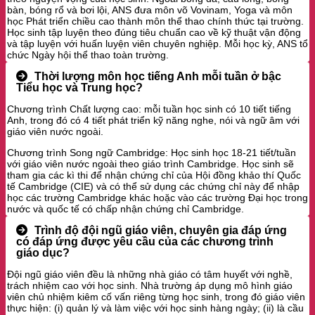
bàn, bóng rổ và bơi lội, ANS đưa môn võ Vovinam, Yoga và môn
học Phát triển chiều cao thành môn thể thao chính thức tại trường.
Học sinh tập luyện theo đúng tiêu chuẩn cao về kỹ thuật vận động
và tập luyện với huấn luyện viên chuyên nghiệp. Mỗi học kỳ, ANS tổ
chức Ngày hội thể thao toàn trường.
Thời lượng môn học tiếng Anh mỗi tuần ở bậc
Tiểu học và Trung học?
Chương trình Chất lượng cao: mỗi tuần học sinh có 10 tiết tiếng
Anh, trong đó có 4 tiết phát triển kỹ năng nghe, nói và ngữ âm với
giáo viên nước ngoài.
Chương trình Song ngữ Cambridge: Học sinh học 18-21 tiết/tuần
với giáo viên nước ngoài theo giáo trình Cambridge. Học sinh sẽ
tham gia các kì thi để nhận chứng chỉ của Hội đồng khảo thí Quốc
tế Cambridge (CIE) và có thể sử dụng các chứng chỉ này để nhập
học các trường Cambridge khác hoặc vào các trường Đại học trong
nước và quốc tế có chấp nhận chứng chỉ Cambridge.
Trình độ đội ngũ giáo viên, chuyên gia đáp ứng
có đáp ứng được yêu cầu của các chương trình
giáo dục?
Đội ngũ giáo viên đều là những nhà giáo có tâm huyết với nghề,
trách nhiệm cao với học sinh. Nhà trường áp dụng mô hình giáo
viên chủ nhiệm kiêm cố vấn riêng từng học sinh, trong đó giáo viên
thực hiện: (i) quản lý và làm việc với học sinh hàng ngày; (ii) là cầu