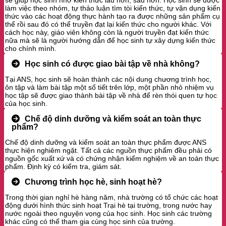
sẽ giúp học sinh nhớ kiến thức lâu hơn, sâu hơn. Học sinh sẽ được
làm việc theo nhóm, tự thảo luận tìm tòi kiến thức, tự vận dụng kiến
thức vào các hoạt động thực hành tạo ra được những sản phẩm cụ
thể rồi sau đó có thể truyền đạt lại kiến thức cho người khác. Với
cách học này, giáo viên không còn là người truyền đạt kiến thức
nữa mà sẽ là người hướng dẫn để học sinh tự xây dựng kiến thức
cho chính mình.
Học sinh có được giao bài tập về nhà không?
Tại ANS, học sinh sẽ hoàn thành các nội dung chương trình học,
ôn tập và làm bài tập một số tiết trên lớp, một phần nhỏ nhiệm vụ
học tập sẽ được giao thành bài tập về nhà để rèn thói quen tự học
của học sinh.
Chế độ dinh dưỡng và kiểm soát an toàn thực
phẩm?
Chế độ dinh dưỡng và kiểm soát an toàn thực phẩm được ANS
thực hiện nghiêm ngặt. Tất cả các nguồn thực phẩm đều phải có
nguồn gốc xuất xứ và có chứng nhận kiểm nghiệm về an toàn thực
phẩm. Định kỳ có kiểm tra, giám sát.
Chương trình học hè, sinh hoạt hè?
Trong thời gian nghỉ hè hàng năm, nhà trường có tổ chức các hoạt
động dưới hình thức sinh hoạt Trại hè tại trường, trong nước hay
nước ngoài theo nguyện vọng của học sinh. Học sinh các trường
khác cũng có thể tham gia cùng học sinh của trường.