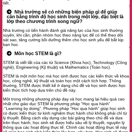
tiết.
Nhà trường sẽ có những biện pháp gì để giúp
cân bằng trình độ học sinh trong một lớp, đặc biệt là
lớp theo chương trình song ngữ?
Nhà trường có tiến hành đánh giá năng lực của học sinh thường
xuyên, khi cần, phân nhóm học theo năng lực để có thể theo dõi
sát sao, tăng cường bồi dưỡng thêm cho học sinh yếu để bắt kịp
bạn học.
Môn học STEM là gì?
STEM là viết tắt của các từ Science (Khoa học), Technology (Công
nghệ), Engineering (Kỹ thuật) và Mathematics (Toán học).
STEM là một môn học mà học sinh được học các kiến thức về khoa
học, công nghệ, kỹ thuật và toán học một cách tích hợp. Thông
thường, STEM được thiết kế ở dạng chủ đề và học sinh được học
kiến thức tích hợp dựa trên chủ đề này.
Một trong những phương pháp dạy và học mang lại hiệu quả cao
nhất cho giáo dục STEM là phương pháp “Học qua hành”
-“Learning by doing”. Phương pháp ”Học qua hành” giúp học sinh
có được kiến thức từ kinh nghiệm thực hành chứ không phải chỉ từ
lý thuyết. Bằng cách xây dựng các bài giảng theo chủ đề và dựa
trên thực hành, học sinh sẽ được hiểu sâu về lý thuyết, nguyên lý
thông qua các hoạt động thực tế. Chính các hoạt động thực tế này