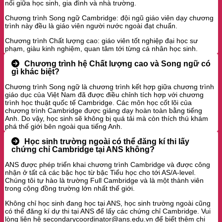
nối giữa học sinh, gia đình và nhà trường.
Chương trình Song ngữ Cambridge: đội ngũ giáo viên dạy chương
trình này đều là giáo viên người nước ngoài đạt chuẩn.
Chương trình Chất lượng cao: giáo viên tốt nghiệp đại học sư
phạm, giàu kinh nghiệm, quan tâm tới từng cá nhân học sinh.
Chương trình hệ Chất lượng cao và Song ngữ có
gì khác biệt?
Chương trình Song ngữ là chương trình kết hợp giữa chương trình
giáo dục của Việt Nam đã được điều chỉnh tích hợp với chương
trình học thuật quốc tế Cambridge. Các môn học cốt lõi của
chương trình Cambridge được giảng dạy hoàn toàn bằng tiếng
Anh. Do vậy, học sinh sẽ không bị quá tải mà còn thích thú khám
phá thế giới bên ngoài qua tiếng Anh.
Học sinh trường ngoài có thể đăng kí thi lấy
chứng chỉ Cambridge tại ANS không?
ANS được phép triển khai chương trình Cambridge và được công
nhận ở tất cả các bậc học từ bậc Tiểu học cho tới AS/A-level.
Chúng tôi tự hào là trường Full Cambridge và là một thành viên
trong cộng đồng trường lớn nhất thế giới.
Không chỉ học sinh đang học tại ANS, học sinh trường ngoài cũng
có thể đăng kí dự thi tại ANS để lấy các chứng chỉ Cambridge. Vui
lòng liên hệ secondarycoordinator@ans.edu.vn để biết thêm chi