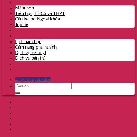
Chương trình học
Mầm non
Tiểu học, THCS và THPT
Câu lạc bộ Ngoại khóa
Trại hè
Thành tích học sinh
Cuộc sống học đường
Lịch năm học
Cẩm nang phụ huynh
Dịch vụ xe buýt
Dịch vụ bán trú
Tin tức & Sự kiện
Tuyển dụng
đăng kí tuyển sinh
Thông báo tuyển sinh
Đăng kí tuyển sinh
Tra cứu kết quả
Biểu phí & Ưu đãi
Học bổng
Câu hỏi thường gặp