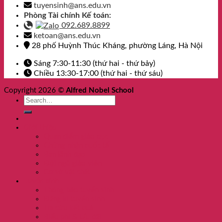
tuyensinh@ans.edu.vn
Phòng Tài chính Kế toán:
092.689.8899
ketoan@ans.edu.vn
28 phố Huỳnh Thúc Kháng, phường Láng, Hà Nội
Sáng 7:30-11:30 (thứ hai - thứ bảy)
Chiều 13:30-17:00 (thứ hai - thứ sáu)
Copyright 2026 ©
Alfred Nobel School
Giới thiệu
Quan điểm giáo dục
Chứng nhận quốc tế
Ban lãnh đạo
Đội ngũ giáo viên
Cơ sở vật chất
Tuyển sinh
Thông báo tuyển sinh
Đăng kí tuyển sinh
Tra cứu kết quả
Biểu phí & Ưu đãi