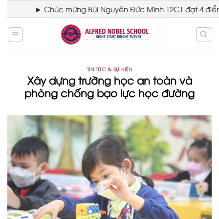
Skip
► Chúc mừng Bùi Nguyễn Đức Minh 12C1 đạt 4 điểm A* t
to
content
TIN TỨC & SỰ KIỆN
Xây dựng trường học an toàn và
phòng chống bạo lực học đường