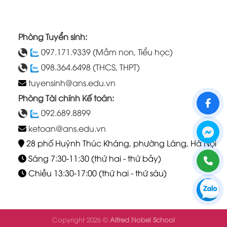
Phòng Tuyển sinh:
097.171.9339 (Mầm non, Tiểu học)
098.364.6498 (THCS, THPT)
tuyensinh@ans.edu.vn
Phòng Tài chính Kế toán:
ANS
ANS
092.689.8899
Page
Group
ketoan@ans.edu.vn
28 phố Huỳnh Thúc Kháng, phường Láng, Hà Nội
Sáng 7:30-11:30 (thứ hai - thứ bảy)
Mầm
THCS-
non,
THPT
Chiều 13:30-17:00 (thứ hai - thứ sáu)
Tiểu
học
Mầm
THCS-
non,
THPT
Tiểu
học
Copyright 2026 ©
Alfred Nobel School