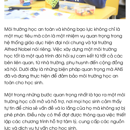
Môi trường học an toàn và không bạo lực không chỉ là
một mục tiêu mà còn là một nhiệm vụ quan trọng trong
hệ thống giáo dục hiện đại nói chung và tại trường
Alfred Nobel nói riêng. Việc xây dựng một môi trường
học tốt là một quá trình đòi hỏi sự cam kết từ tất cả các
bên liên quan, từ nhà trường, phụ huynh đến cộng đồng
xã hội. Dưới đây là những biện pháp quan trọng mà ANS
đã và đang thực hiện để đảm bảo môi trường học an
toàn cho học sinh.
Một trong những bước quan trọng nhất là tạo ra một môi
trường học cởi mở và hỗ trợ, nơi mọi học sinh cảm thấy
tự tin để chia sẻ vấn đề và lo lắng của họ mà không sợ bị
phê phán. Điều này có thể đạt được thông qua việc thiết
lập các chương trình hỗ trợ tâm lý, cung cấp các nguồn
lực và dịch vụ tư vấn cho học sinh.