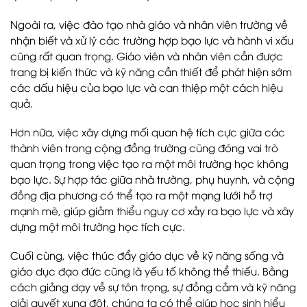
Ngoài ra, việc đào tạo nhà giáo và nhân viên trường về
nhận biết và xử lý các trường hợp bạo lực và hành vi xấu
cũng rất quan trọng. Giáo viên và nhân viên cần được
trang bị kiến thức và kỹ năng cần thiết để phát hiện sớm
các dấu hiệu của bạo lực và can thiệp một cách hiệu
quả.
Hơn nữa, việc xây dựng mối quan hệ tích cực giữa các
thành viên trong cộng đồng trường cũng đóng vai trò
quan trọng trong việc tạo ra một môi trường học không
bạo lực. Sự hợp tác giữa nhà trường, phụ huynh, và cộng
đồng địa phương có thể tạo ra một mạng lưới hỗ trợ
mạnh mẽ, giúp giảm thiểu nguy cơ xảy ra bạo lực và xây
dựng một môi trường học tích cực.
Cuối cùng, việc thúc đẩy giáo dục về kỹ năng sống và
giáo dục đạo đức cũng là yếu tố không thể thiếu. Bằng
cách giảng dạy về sự tôn trọng, sự đồng cảm và kỹ năng
giải quyết xung đột, chúng ta có thể giúp học sinh hiểu